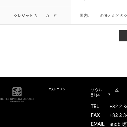
クレジットの加盟カード
国内、海外のほとんどの
ゲストコメント
ソウル市江南区島山
81)4階 - 7階
TEL
+82 2 3
FAX
+82 2 3
EMAIL
anobli@