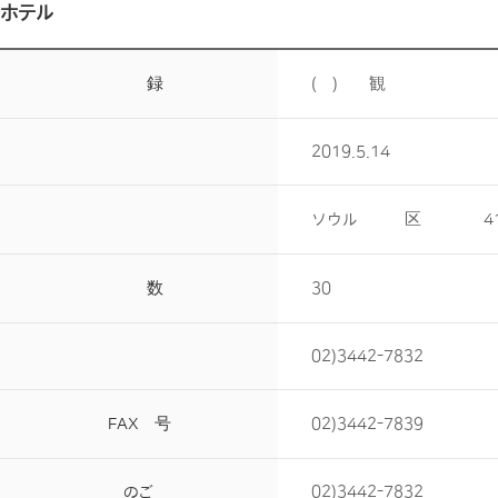
ホテル情報
法人登録名
(株)新案観光
開館日
2019.5.14
所在地
ソウル市江南区島山大路419
客室数
30
代表電話
02)3442-7832
FAX番号
02)3442-7839
客室のご予約
02)3442-7832