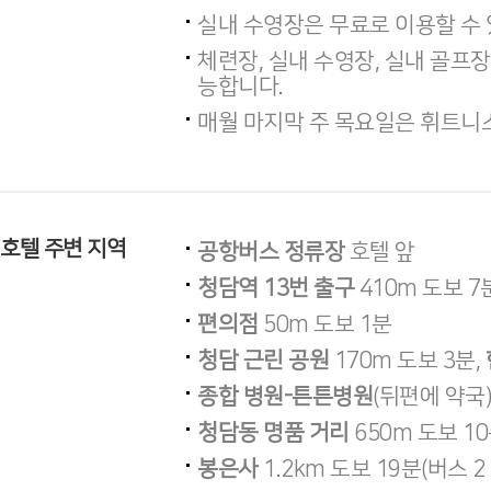
실내 수영장은 무료로 이용할 수 
체련장, 실내 수영장, 실내 골프장
능합니다.
매월 마지막 주 목요일은 휘트니
호텔 주변 지역
공항버스 정류장
호텔 앞
청담역 13번 출구
410m 도보 7
편의점
50m 도보 1분
청담 근린 공원
170m 도보 3분,
종합 병원-튼튼병원
(뒤편에 약국)
청담동 명품 거리
650m 도보 1
봉은사
1.2km 도보 19분(버스 2