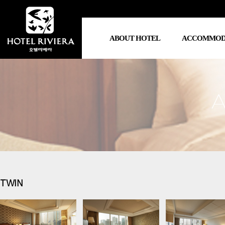
ABOUT HOTEL
ACCOMMOD
호텔소개
객실전체
총지배인 인사
더블
찾아오시는 길
트윈
홍보영상
스위
온돌
비즈니스
TWIN