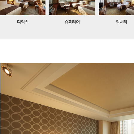
디럭스
슈페리어
럭셔리