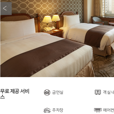
1
2
3
무료 제공 서비
금연실
객실 
스
주차장
에어