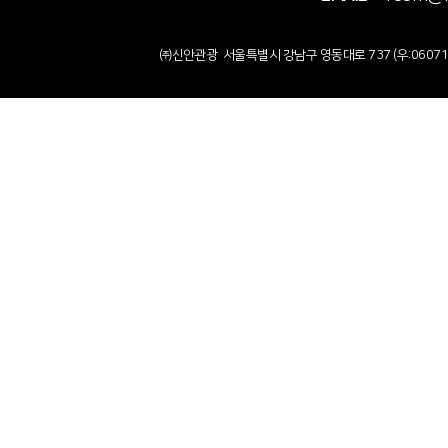
㈜신안관광 서울특별시 강남구 영동대로 737 (우:0607