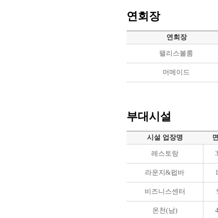
연회장
연회장
팰리스볼룸
머메이드
부대시설
시설 업장명
면
레스토랑
3
라운지&펍바
1
비즈니스센터
온천(남)
4