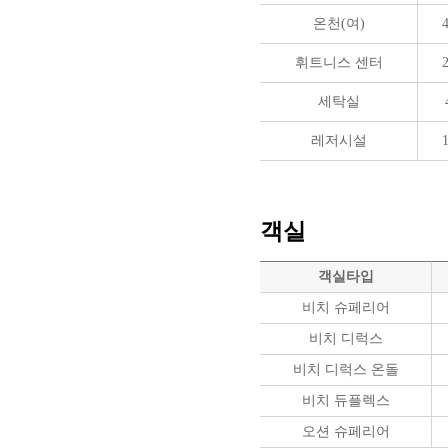
온천(여)
4
휘트니스 센터
2
세탁실
레저시설
1
객실
객실타입
비치 슈페리어
비치 디럭스
비치 디럭스 온돌
비치 듀플렉스
오션 슈페리어